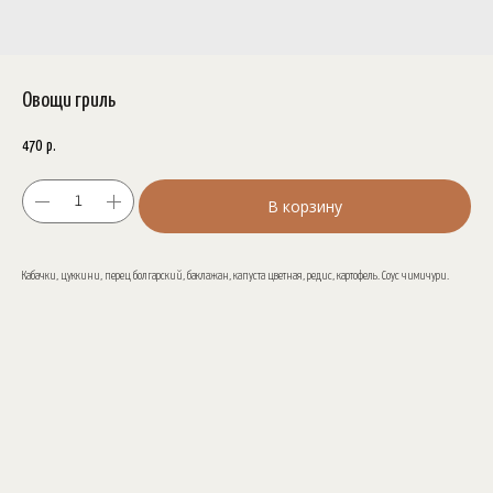
Овощи гриль
470
р.
В корзину
Кабачки, цуккини, перец болгарский, баклажан, капуста цветная, редис, картофель. Соус чимичури.