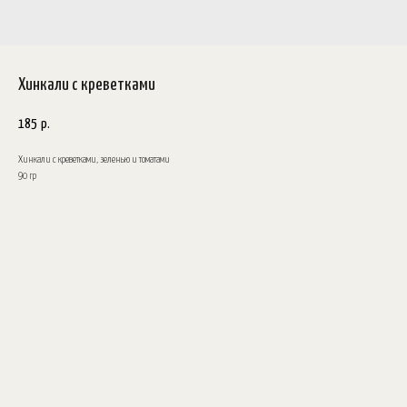
Хинкали с креветками
185
р.
Хинкали с креветками, зеленью и томатами
90 гр