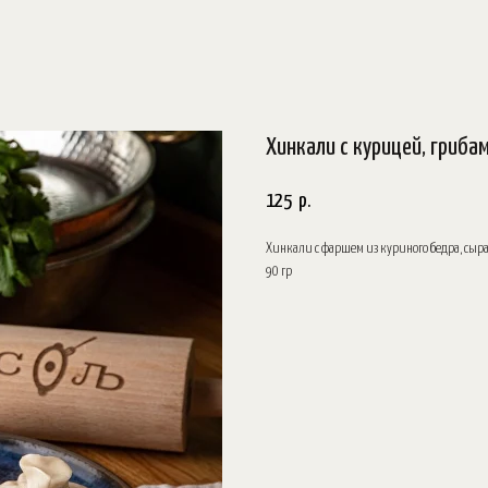
Хинкали с курицей, гриба
125
р.
Хинкали с фаршем из куриного бедра, сыр
90 гр