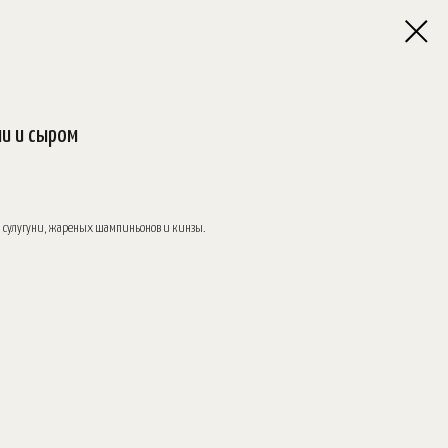
ми и сыром
а сулугуни, жареных шампиньонов и кинзы.